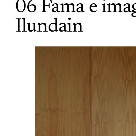
06 Fama e imag
Ilundain