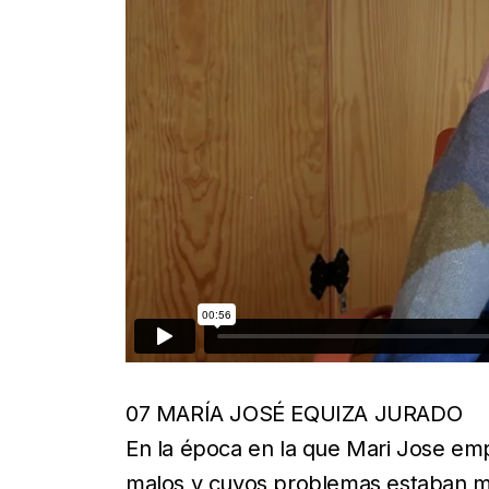
07 MARÍA JOSÉ EQUIZA JURADO
En la época en la que Mari Jose emp
malos y cuyos problemas estaban muy